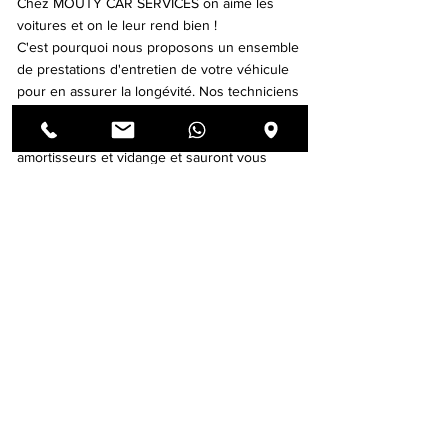
Chez MOUTY CAR SERVICES on aime les
voitures et on le leur rend bien !
C'est pourquoi nous proposons un ensemble
de prestations d'entretien de votre véhicule
pour en assurer la longévité. Nos techniciens
sont compétents pour toutes les
interventions d'entretien, révision, freinage,
amortisseurs et vidange et sauront vous
apporter un conseil de qualité !
VOIR LES FORFAITS
diagnostic